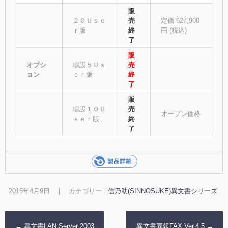
販
２０Ｕｓｅ
売
定価 627,900
ｒ版
終
円 (税込)
了
販
オプシ
増設５Ｕｓ
売
ョン
ｅｒ版
終
了
販
増設１０Ｕ
売
オープン価格
ｓｅｒ版
終
了
2016年4月9日
|
カテゴリー :
信乃助(SINNOSUKE)異文書シリーズ
←
異文書LAN Server 2003
異文書同報FAX Ver.4.5
→