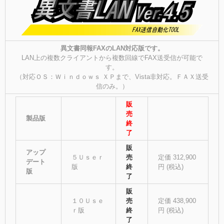
異文書同報FAXのLAN対応版です。
LAN上の複数クライアントから複数回線でFAX送受信が可能で
す。
（対応ＯＳ：Ｗｉｎｄｏｗｓ ＸＰまで、Vista非対応。ＦＡＸ送受
信のみ。）
販
売
製品版
終
了
販
アップ
５Ｕｓｅｒ
売
定価 312,900
デート
版
終
円 (税込)
版
了
販
１０Ｕｓｅ
売
定価 438,900
ｒ版
終
円 (税込)
了